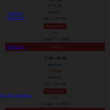
11-14 let
začetni
NOVICE
DOGODKI
MH-1-26-109
Prijavnica
Več
1. vaja: 7. 9. 2026
TOREK
O BOLERU
17:30 - 19:00
Hip hop
7-10 let
začetni
PH-1-26-106
Prijavnica
BOLERO DOMŽALE
Več
1. vaja: 1. 9. 2026