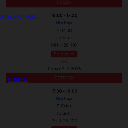
SREDA
16:00 - 17:30
OSTALA PONUDBA
Hip hop
11-14 let
začetni
MH-1-26-110
Prijavnica
Več
1. vaja: 2. 9. 2026
ČETRTEK
KONTAKT
17:30 - 19:00
Hip hop
7-10 let
začetni
PH-1-26-107