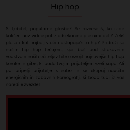
Hip hop
Si ljubitelj popularne glasbe? Se razveseliš, ko izide
kakšen nov videospot z odsekanimi plesnimi deli? Želiš
plesati kot najbolj vroči nastopajoči ta hip? Pridruži se
našim hip hop tečajem, kjer boš pod strokovnim
vodstvom naših učiteljev hitro osvojil najnovejše hip hop
korake in gibe, ki bodo tvojim prijateljem vzeli sapo. Ali
pa pripelji prijatelje s sabo in se skupaj naučite
energičnih in zabavnih koreografij, ki bodo tudi iz vas
naredile zvezde!