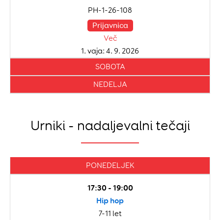
PH-1-26-108
Prijavnica
Več
1. vaja: 4. 9. 2026
SOBOTA
NEDELJA
Urniki - nadaljevalni tečaji
PONEDELJEK
17:30 - 19:00
Hip hop
7-11 let