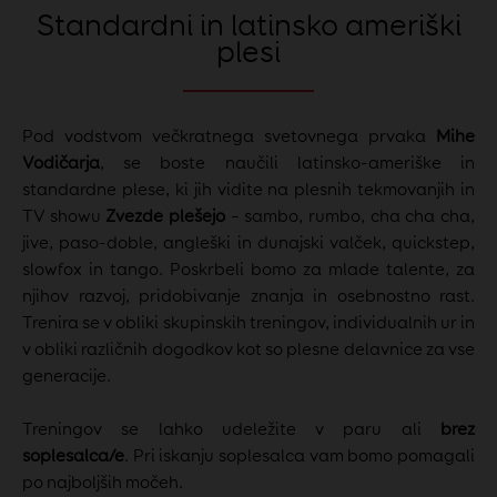
Standardni in latinsko ameriški
plesi
Pod vodstvom večkratnega svetovnega prvaka
Mihe
Vodičarja
, se boste naučili latinsko-ameriške in
standardne plese, ki jih vidite na plesnih tekmovanjih in
TV showu
Zvezde plešejo
– sambo, rumbo, cha cha cha,
jive, paso-doble, angleški in dunajski valček, quickstep,
slowfox in tango. Poskrbeli bomo za mlade talente, za
njihov razvoj, pridobivanje znanja in osebnostno rast.
Trenira se v obliki skupinskih treningov, individualnih ur in
v obliki različnih dogodkov kot so plesne delavnice za vse
generacije.
Treningov se lahko udeležite v paru ali
brez
soplesalca/e
. Pri iskanju soplesalca vam bomo pomagali
po najboljših močeh.