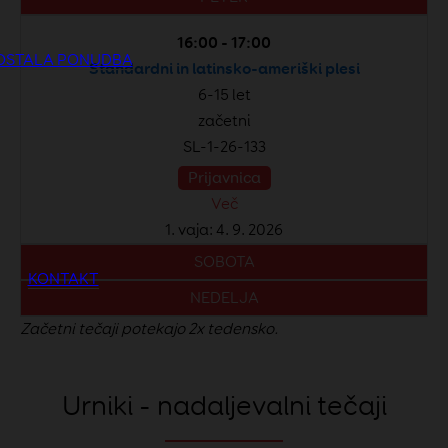
16:00 - 17:00
OSTALA PONUDBA
Standardni in latinsko-ameriški plesi
6-15 let
začetni
SL-1-26-133
Prijavnica
Več
1. vaja: 4. 9. 2026
SOBOTA
KONTAKT
NEDELJA
Začetni tečaji potekajo 2x tedensko.
Urniki - nadaljevalni tečaji