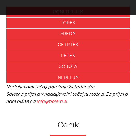
PONEDELJEK
TOREK
SREDA
ČETRTEK
PETEK
SOBOTA
NEDELJA
Nadaljevalni tečaji potekajo 2x tedensko.
Spletna prijava v nadaljevalni tečaj ni možna. Za prijavo
nam pišite na
info@bolero.si
Cenik