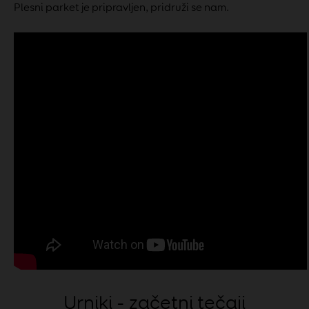
Plesni parket je pripravljen, pridruži se nam.
Urniki - začetni tečaji