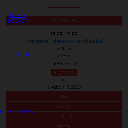
NOVICE
PONEDELJEK
DOGODKI
16:00 - 17:00
Standardni in latinsko-ameriški plesi
6-15 let
O BOLERU
začetni
SL-1-26-133
Prijavnica
Več
1. vaja: 4. 9. 2026
TOREK
SREDA
BOLERO DOMŽALE
ČETRTEK
PETEK