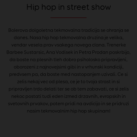
Hip hop in street show
Bolerova dolgoletna tekmovalna tradicija se ohranja se
danes. Nasa hip hop tekmovalna druzina je velika,
vendar vesela prav vsakega novega clana. Trenerke
Barbee Sustarsic, Ana Vodisek in Petra Prodan poskrbijo,
da boste na plesnih tleh dobro psiholosko pripravljeni,
oborozeni z najnovejsimi gibi in v vrhunski kondiciji,
predvsem pa, da boste med nastopanjem uzivali. Ce si
zelis nekaj vec od plesa, ce je to tvoja strast in si
pripravljen trdo delati ter se ob tem zabavati, ce si zelis
nekoc postati tudi eden izmed drzavnih, evropskih in
svetovnih prvakov, potem pridi na avdicijo in se pridruzi
nasim tekmovalnim hip hop skupinam!