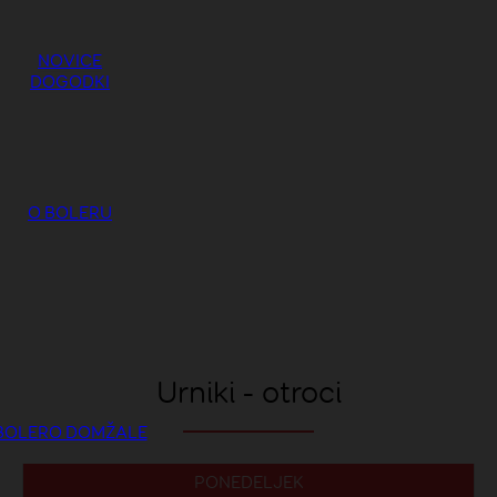
NOVICE
DOGODKI
O BOLERU
Urniki - otroci
BOLERO DOMŽALE
PONEDELJEK