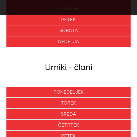
ČETRTEK
PETEK
SOBOTA
NEDELJA
Urniki - člani
PONEDELJEK
TOREK
SREDA
ČETRTEK
PETEK