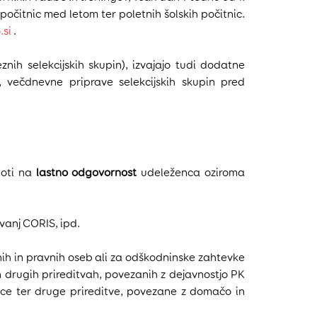
očitnic med letom ter poletnih šolskih počitnic.
.si
.
ih selekcijskih skupin), izvajajo tudi dodatne
gi, večdnevne priprave selekcijskih skupin pred
loti na
lastno odgovornost
udeleženca oziroma
vanj CORIS, ipd.
nih in pravnih oseb ali za odškodninske zahtevke
n drugih prireditvah, povezanih z dejavnostjo PK
ice ter druge prireditve, povezane z domačo in