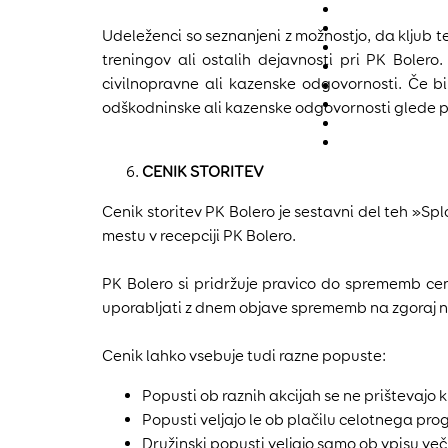
Udeleženci so seznanjeni z možnostjo, da kljub t
treningov ali ostalih dejavnosti pri PK Boler
civilnopravne ali kazenske odgovornosti. Če b
odškodninske ali kazenske odgovornosti glede p
CENIK STORITEV
Cenik storitev PK Bolero je sestavni del teh »Spl
mestu v recepciji PK Bolero.
PK Bolero si pridržuje pravico do sprememb cen 
uporabljati z dnem objave sprememb na zgoraj nav
Cenik lahko vsebuje tudi razne popuste:
Popusti ob raznih akcijah se ne prištevajo 
Popusti veljajo le ob plačilu celotnega p
Družinski popusti veljajo samo ob vpisu več