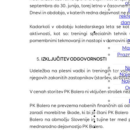
ot
septembra do 30. junija, torej letno v časovnem
Dnevi in obdobja, v katerih redna dejavnost ne po
rekr
dam
Kadarkoli v obdobju koledarskega leta se kot 
aktivnosti, kot so: treningi specialnih tehnik
pomembnimi tekmovanji in nastopi v domovini in t
P
Mat
Prazn
IZKLJUČITEV ODGOVORNOSTI
N
Udeležba na plesni vadbi in treningih ter vseh
Naje
njegovih zakonitih zastopnikov (staršev, skrbniko
Naj
O
V cenah storitev PK Bolero ni vključen strošek n
PK Bolero ne prevzema nobenih finančnih ali odš
zaradi morebitne škode, ki bi jo člani PK Boler
Bolero na območju Slovenije in tujine ter med
mednarodno dejavnostjo PK Bolero.