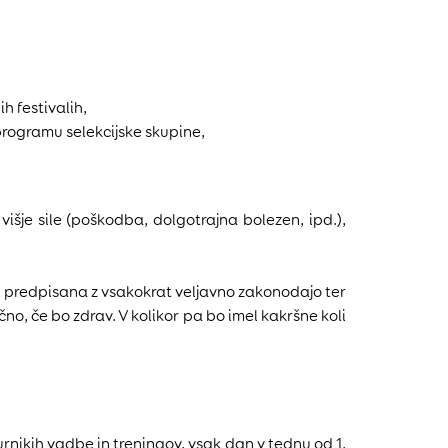
h festivalih,
 programu selekcijske skupine,
višje sile (poškodba, dolgotrajna bolezen, ipd.),
ni predpisana z vsakokrat veljavno zakonodajo ter
čno, če bo zdrav. V kolikor pa bo imel kakršne koli
nikih vadbe in treningov, vsak dan v tednu od 1.