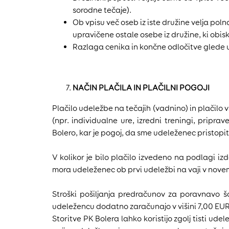
sorodne tečaje).
Ob vpisu več oseb iz iste družine velja pol
upravičene ostale osebe iz družine, ki obis
Razlaga cenika in končne odločitve glede ug
NAČIN PLAČILA IN PLAČILNI POGOJI
Plačilo udeležbe na tečajih (vadnino) in plačil
(npr. individualne ure, izredni treningi, pripra
Bolero, kar je pogoj, da sme udeleženec pristopiti
V kolikor je bilo plačilo izvedeno na podlagi
mora udeleženec ob prvi udeležbi na vaji v novem
Stroški pošiljanja predračunov za poravnavo šo
udeležencu dodatno zaračunajo v višini 7,00 EU
Storitve PK Bolera lahko koristijo zgolj tisti u