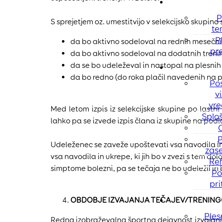
P
S sprejetjem oz. umestitvijo v selekcijsko skupino
te
P
da bo aktivno sodeloval na rednih mesečnih
pr
da bo aktivno sodeloval na dodatnih trening
da se bo udeleževal in nastopal na plesnih t
da bo redno (do roka plačil navedenih na 
Pos
vi
vre
Med letom izpis iz selekcijske skupine po lastni
Sploš
lahko pa se izvede izpis člana iz skupine na podl
P
Udeleženec se zaveže upoštevati vsa navodila in 
zase
vsa navodila in ukrepe, ki jih bo v zvezi s tem do
Re
simptome bolezni, pa se tečaja ne bo udeležil in
Po
pr
OBDOBJE IZVAJANJA TEČAJEV/TRENIN
Ples
Redna izobraževalna športna dejavnost izvajanja