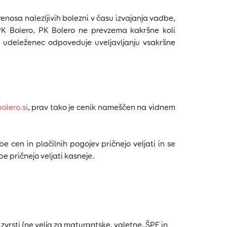
enosa nalezljivih bolezni v času izvajanja vadbe,
 PK Bolero, PK Bolero ne prevzema kakršne koli
e udeleženec odpoveduje uveljavljanju vsakršne
olero.si
, prav tako je cenik nameščen na vidnem
 cen in plačilnih pogojev pričnejo veljati in se
e pričnejo veljati kasneje.
zvrsti (ne velja za maturantske, valetne, ŠPF in