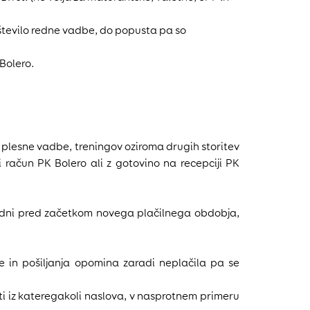
e število redne vadbe, do popusta pa so
Bolero.
 plesne vadbe, treningov oziroma drugih storitev
ki račun PK Bolero ali z gotovino na recepciji PK
e dni pred začetkom novega plačilnega obdobja,
ve in pošiljanja opomina zaradi neplačila pa se
sti iz kateregakoli naslova, v nasprotnem primeru