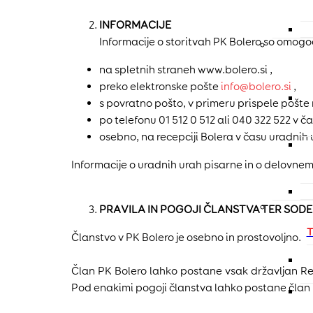
INFORMACIJE
Informacije o storitvah PK Bolero so omog
na spletnih straneh www.bolero.si ,
preko elektronske pošte
info@bolero.si
,
s povratno pošto, v primeru prispele pošte 
po telefonu 01 512 0 512 ali 040 322 522 v č
osebno, na recepciji Bolera v času uradnih 
Informacije o uradnih urah pisarne in o delovnem 
PRAVILA IN POGOJI ČLANSTVA TER SOD
Članstvo v PK Bolero je osebno in prostovoljno.
Član PK Bolero lahko postane vsak državljan Rep
Pod enakimi pogoji članstva lahko postane član P