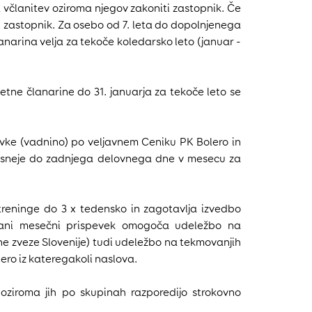
a včlanitev oziroma njegov zakoniti zastopnik. Če
i zastopnik. Za osebo od 7. leta do dopolnjenega
anarina velja za tekoče koledarsko leto (januar -
etne članarine do 31. januarja za tekoče leto se
evke (vadnino) po veljavnem Ceniku PK Bolero in
kasneje do zadnjega delovnega dne v mesecu za
treninge do 3 x tedensko in zagotavlja izvedbo
nani mesečni prispevek omogoča udeležbo na
ne zveze Slovenije) tudi udeležbo na tekmovanjih
ero iz kateregakoli naslova.
 oziroma jih po skupinah razporedijo strokovno