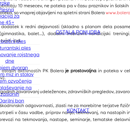
roke
 obdobju 10 mesecev, ne poteka pa v času praznikov in šolskih p
Plesna
teka, so vnaprej objavljeni na spletni strani Bolera
www.bolero
eacija za
e 45+
dodatek k redni dejavnosti (skladno s planom dela posamezn
OSTALA PONUDBA
 (gimnastika, balet…), dodatni intenzivni kondicijski trenin
ujini, ipd.
oročni ples
urantski ples
ovanje rojstnega
dne
ajem dvoran
 ostalih aktivnostih PK Bolera
je prostovoljna
in poteka v ce
m miz in stolov
v).
em ozvočenja
glaševanje na
ezgodnih zavarovanj udeležencev, zdravniških pregledov, zavaro
zaslonih
Darilni bon
kodninskih odgovornosti, zlasti ne za morebitne terjatve fizič
KONTAKT
o utrpeli v času vadbe, priprav nanjo, tekmovanj, na nastopih i
 prevozi na tekmovanja, nastope, seminarje, tematske delavn