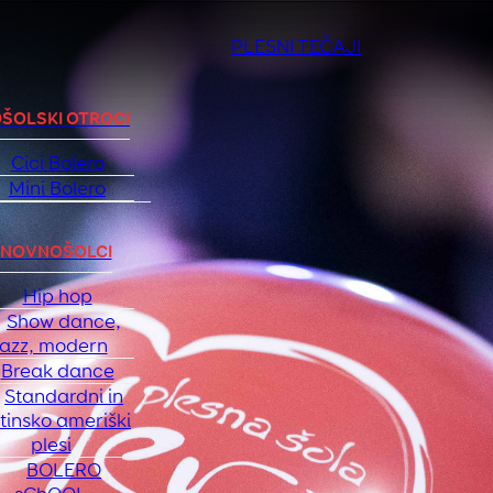
PLESNI TEČAJI
ŠOLSKI OTROCI
Cici Bolero
Mini Bolero
NOVNOŠOLCI
Hip hop
Show dance,
jazz, modern
Break dance
Standardni in
atinsko ameriški
plesi
BOLERO