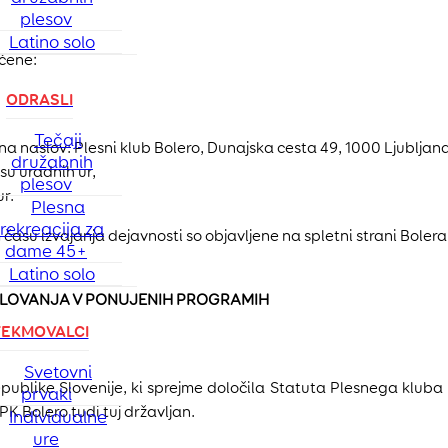
plesov
Latino solo
očene:
ODRASLI
Tečaji
na naslov: Plesni klub Bolero, Dunajska cesta 49, 1000 Ljubljana
družabnih
asu uradnih ur,
plesov
ur.
Plesna
rekreacija za
času izvajanja dejavnosti so objavljene na spletni strani Boler
dame 45+
Latino solo
ELOVANJA V PONUJENIH PROGRAMIH
TEKMOVALCI
Svetovni
ublike Slovenije, ki sprejme določila Statuta Plesnega kluba Bo
prvaki
K Bolero tudi tuj državljan.
Individualne
ure