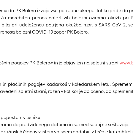
emu da PK Bolero izvaja vse potrebne ukrepe, lahko pride do pr
o. Za morebiten prenos nalezljivih bolezni oziroma okužb pri
i bila pri udeležencu potrjena okužba n.pr. s SARS-CoV-2, s
renosa bolezni COVID-19 zoper PK Bolero.
ošnih pogojev PK Bolero« in je objavljen na spletni strani
www.b
in plačilnih pogojev kadarkoli v koledarskem letu. Spremembe
edeni spletni strani, razen v kolikor je določeno, da sprememb
k popustom v ceniku.
rograma do predvidenega datuma in se med seboj ne seštevajo.
 družinskih članov v istem vpisnem obdobju v tečaje katerih koli 