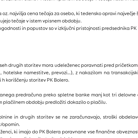
na oz. najvišja cena tečaja za osebo, ki tedensko opravi največj
kujejo tečaje v istem vpisnem obdobju.
odnosti in popustov so v izključni pristojnosti predsednika PK 
o vseh drugih storitev mora udeleženec poravnati pred pričetkom
ve, hotelske namestitve, prevozi…), z nakazilom na transakcijs
 h koriščenju storitev PK Bolero.
 izdanega predračuna preko spletne banke manj kot tri delovn
 plačilnem obdobju predložiti dokazilo o plačilu.
lnine in drugih storitev se ne zaračunavajo, stroški obdela
R/opomin.
deleženci, ki imajo do PK Bolera poravnane vse finančne obvezno