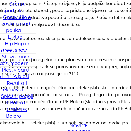
anarine in podpisom Pristopne izjave, ki jo podpiše kandidat z
Status
športnika
njenega 7. leta starosti, podpiše pristopno izjavo njen zakonit
Opravičilo o
jenim vstopom v društvo podati pisno soglasje. Plačana letna čl
izostanku od
naslednje leto in velja do 31. decembra.
pouka
E-klub
e izjave udeleženca sklenjeno za nedoločen čas. S plačilom l
Hip Hop in
street show
Show dance,
ero, je potrebno poleg članarine plačevati tudi mesečne prisp
jazz, modern
olero. Mesečni prispevek se poravnava mesečno vnaprej, naj
Plesi v paru -
prispevek poravna najkasneje do 31.1.).
ST in LA plesi
Rezultati
sečno. PK Bolero omogoča članom selekcijskih skupin redne 
tekmovanj
a za morebiten poračun odsotnosti. Poleg tega da porav
Splošni pogoji
lero, posredno omogoča članom PK Bolero (skladno s pravili Ples
PK Bolero
ja samo v primeru poravnanih vseh finančnih obveznosti do PK Bol
Cenik PK
Bolero
kmovalnih - selekcijskih) skupinah se opravi na avdicijah,
NOVICE