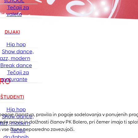
sChOOL
Tečaji za
valeto
DIJAKI
Hip hop
Show dance,
jazz, modern
Break dance
Tečaji za
ERO
maturante
ŠTUDENTI
Hip hop
n pogoje članstva, pravila in pogoje sodelovanja v ponujenih pr
Show dance,
ede pravic in dolžnosti članov PK Bolero, pri čemer imajo ti splo
jazz, modern
a vse člane neposredno zavezujoči.
Tečaji
družabnih