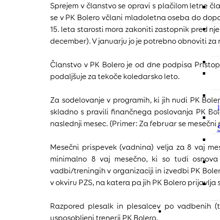
Sprejem v članstvo se opravi s plačilom letne čl
se v PK Bolero včlani mladoletna oseba do dopol
15. leta starosti mora zakoniti zastopnik pred n
december). V januarju jo je potrebno obnoviti za 
Članstvo v PK Bolero je od dne podpisa Pristopn
podaljšuje za tekoče koledarsko leto.
Za sodelovanje v programih, ki jih nudi PK Bol
skladno s pravili finančnega poslovanja PK B
naslednji mesec. (Primer: Za februar se mesečni 
Mesečni prispevek (vadnina) velja za 8 vaj me
minimalno 8 vaj mesečno, ki so tudi osnov
vadbi/treningih v organizaciji in izvedbi PK Bo
v okviru PZS, na katera pa jih PK Bolero prijavl
Razpored plesalk in plesalcev po vadbenih (te
usposobljeni trenerji PK Bolero.