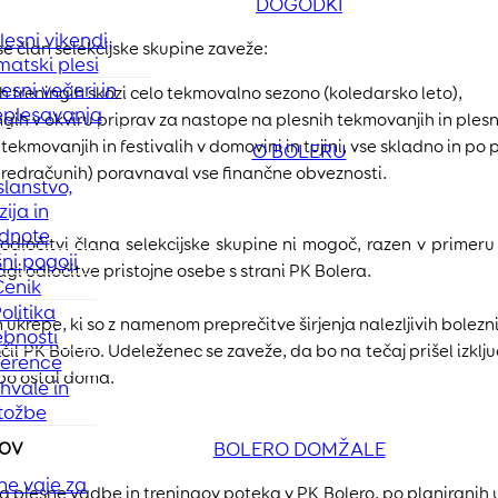
DOGODKI
lesni vikendi,
 se član selekcijske skupine zaveže:
matski plesi
lesni večeri in
 treningih skozi celo tekmovalno sezono (koledarsko leto),
eplesavanja
ih v okviru priprav za nastope na plesnih tekmovanjih in plesni
ekmovanjih in festivalih v domovini in tujini, vse skladno in po
O BOLERU
predračunih) poravnaval vse finančne obveznosti.
lanstvo,
zija in
dnote
 odločitvi člana selekcijske skupine ni mogoč, razen v primeru 
ni pogoji
agi odločitve pristojne osebe s strani PK Bolera.
Cenik
olitika
ukrepe, ki so z namenom preprečitve širjenja nalezljivih bolez
bnosti
ločil PK Bolero. Udeleženec se zaveže, da bo na tečaj prišel izklju
ference
 bo ostal doma.
hvale in
itožbe
BOLERO DOMŽALE
GOV
ne vaje za
 plesne vadbe in treningov poteka v PK Bolero, po planiranih ur