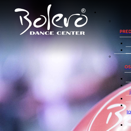
PRED
OS
l