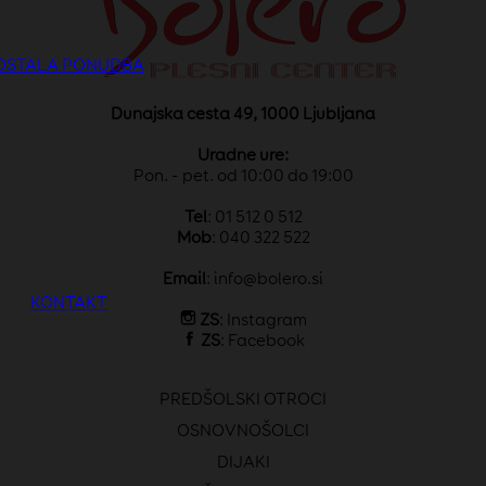
OSTALA PONUDBA
Dunajska cesta 49, 1000 Ljubljana
Uradne ure:
Pon. - pet. od 10:00 do 19:00
Tel
: 01 512 0 512
Mob
: 040 322 522
Email
:
info@bolero.si
KONTAKT
ZS
:
Instagram
ZS
:
Facebook
PREDŠOLSKI OTROCI
OSNOVNOŠOLCI
DIJAKI