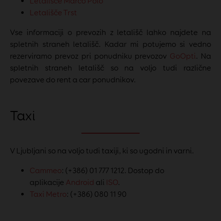
Letališče Marco Polo
Letališče Trst
Vse informaciji o prevozih z letališč lahko najdete na
spletnih straneh letališč. Kadar mi potujemo si vedno
rezerviramo prevoz pri ponudniku prevozov
GoOpti
. Na
spletnih straneh letališč so na voljo tudi različne
povezave do rent a car ponudnikov.
Taxi
V Ljubljani so na voljo tudi taxiji, ki so ugodni in varni.
Cammeo
: (+386) 01 777 1212. D
ostop do
aplikacije
Android
ali
ISO
.
Taxi Metro
: (+386) 080 11 90