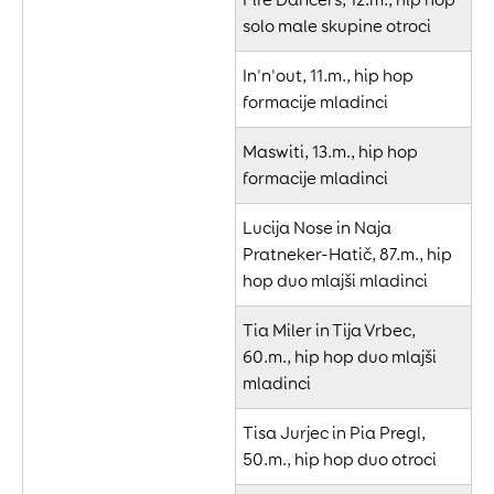
solo male skupine otroci
In'n'out, 11.m., hip hop
formacije mladinci
Maswiti, 13.m., hip hop
formacije mladinci
Lucija Nose in Naja
Pratneker-Hatič, 87.m., hip
hop duo mlajši mladinci
Tia Miler in Tija Vrbec,
60.m., hip hop duo mlajši
mladinci
Tisa Jurjec in Pia Pregl,
50.m., hip hop duo otroci