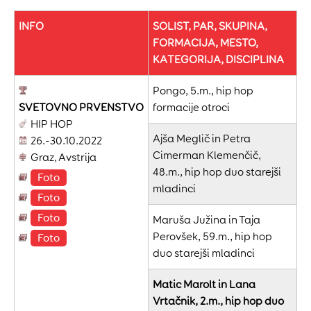
INFO
SOLIST, PAR, SKUPINA,
FORMACIJA, MESTO,
KATEGORIJA, DISCIPLINA
Pongo, 5.m., hip hop
SVETOVNO
PRVENSTVO
formacije otroci
HIP HOP
Ajša Meglič in Petra
26.-30.10.2022
Cimerman Klemenčič,
Graz, Avstrija
48.m., hip hop duo starejši
Foto
mladinci
Foto
Foto
Maruša Južina in Taja
Perovšek, 59.m., hip hop
Foto
duo starejši mladinci
Matic Marolt in Lana
Vrtačnik, 2.m., hip hop duo