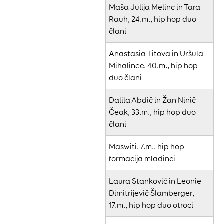
Maša Julija Melinc in Tara
Rauh, 24.m., hip hop duo
člani
Anastasia Titova in Uršula
Mihalinec, 40.m., hip hop
duo člani
Dalila Abdič in Žan Ninič
Čeak, 33.m., hip hop duo
člani
Maswiti, 7.m., hip hop
formacija mladinci
Laura Stankovič in Leonie
Dimitrijevič Šlamberger,
17.m., hip hop duo otroci