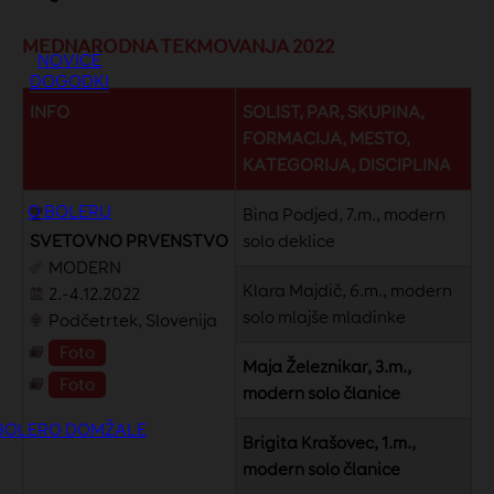
MEDNARODNA TEKMOVANJA 2022
NOVICE
DOGODKI
INFO
SOLIST, PAR, SKUPINA,
FORMACIJA, MESTO,
KATEGORIJA, DISCIPLINA
O BOLERU
Bina Podjed, 7.m., modern
SVETOVNO
PRVENSTVO
solo deklice
MODERN
Klara Majdič, 6.m., modern
2.-4.12.2022
solo mlajše mladinke
Podčetrtek, Slovenija
Foto
Maja Železnikar, 3.m.,
Foto
modern solo članice
BOLERO DOMŽALE
Brigita Krašovec, 1.m.,
modern solo članice