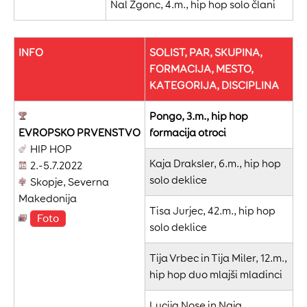
Nal Zgonc, 4.m., hip hop solo člani
INFO
SOLIST, PAR, SKUPINA,
FORMACIJA, MESTO,
KATEGORIJA, DISCIPLINA
Pongo, 3.m., hip hop
EVROPSKO
PRVENSTVO
formacija otroci
HIP HOP
Kaja Draksler, 6.m., hip hop
2.-5.7.2022
solo deklice
Skopje, Severna
Makedonija
Tisa Jurjec, 42.m., hip hop
Foto
solo deklice
Tija Vrbec in Tija Miler, 12.m.,
hip hop duo mlajši mladinci
Lucija Nose in Naja