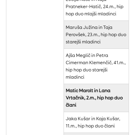
Pratneker-Hatič, 24.m., hip
hop duo mlajši mladinci
Maruša Južina in Taja
Perovšek, 23.m., hip hop duo
starejši mladinci
Ajša Meglič in Petra
Cimerman Klemenčič, 41.m.,
hip hop duo starejši
mladinci
Matic Marolt in Lana
Vrtačnik, 2.m., hip hop duo
člani
Jaka Kušar in Kaja Kušar,
11.m., hip hop duo člani