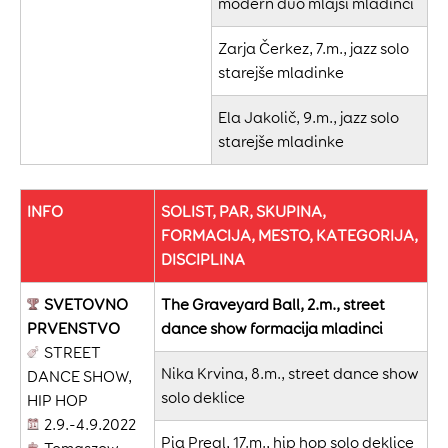
modern duo mlajši mladinci
Zarja Čerkez, 7.m., jazz solo
starejše mladinke
Ela Jakolič, 9.m., jazz solo
starejše mladinke
INFO
SOLIST, PAR, SKUPINA,
FORMACIJA, MESTO, KATEGORIJA,
DISCIPLINA
SVETOVNO
The Graveyard Ball, 2.m., street
PRVENSTVO
dance show formacija mladinci
STREET
Nika Krvina, 8.m., street dance show
DANCE SHOW,
solo deklice
HIP HOP
2.9.-4.9.2022
Pia Pregl, 17.m., hip hop solo deklice