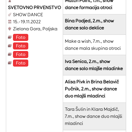
Match Point, 1.m., show
SVETOVNO
PRVENSTVO
dance formacija otroci
SHOW DANCE
Bina Podjed, 2.m., show
15.-19.11.2022
dance solo deklice
Zielona Gora, Poljska
Foto
Make a wish, 7.m., show
Foto
dance mala skupina otroci
Foto
Iva Senica, 2.m., show
Foto
dance solo mlajše mladinke
Alisa Pivk in Brina Belavič
Pučnik, 2.m., show dance
duo mlajši mladinci
Tara Šulin in Klara Majdič,
7.m., show dance duo mlajši
mladinci