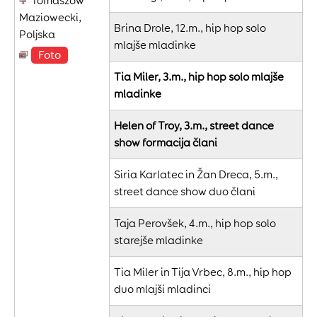
Tomaszow
Maziowecki,
Brina Drole, 12.m., hip hop solo
Poljska
mlajše mladinke
Foto
Tia Miler, 3.m., hip hop solo mlajše
mladinke
Helen of Troy, 3.m., street dance
show formacija člani
Siria Karlatec in Žan Dreca, 5.m.,
street dance show duo člani
Taja Perovšek, 4.m., hip hop solo
starejše mladinke
Tia Miler in Tija Vrbec, 8.m., hip hop
duo mlajši mladinci