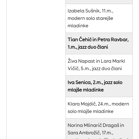
Izabela Sušnik, 11.m.,
modern solo starejše
mladinke
Tian Ćehić in Petra Ravbar,
1.m., jazz duo člani
Živa Napast in Lara Markl
Vičič, 5.m., jazz duo člani
Iva Senica, 2.m., jazz solo
mlajše mladinke
Klara Majdič, 24.m., modern
solo mlajše mladinke
Norina Mlinarič Dragaš in
Sara Ambrožič, 17.m.,