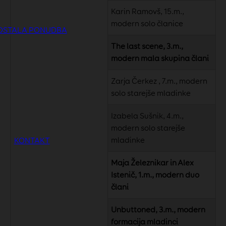
Karin Ramovš, 15.m.,
modern solo članice
OSTALA PONUDBA
The last scene, 3.m.,
modern mala skupina člani
Zarja Čerkez , 7.m., modern
solo starejše mladinke
Izabela Sušnik, 4.m.,
modern solo starejše
mladinke
KONTAKT
Maja Železnikar in Alex
Istenič, 1.m., modern duo
člani
Unbuttoned, 3.m., modern
formacija mladinci