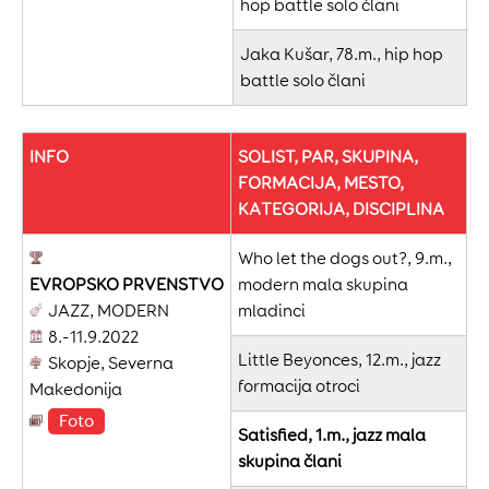
hop battle solo člani
Jaka Kušar, 78.m., hip hop
battle solo člani
INFO
SOLIST, PAR, SKUPINA,
FORMACIJA, MESTO,
KATEGORIJA, DISCIPLINA
Who let the dogs out?, 9.m.,
EVROPSKO
PRVENSTVO
modern mala skupina
JAZZ, MODERN
mladinci
8.-11.9.2022
Little Beyonces, 12.m., jazz
Skopje, Severna
formacija otroci
Makedonija
Foto
Satisfied, 1.m., jazz mala
skupina člani