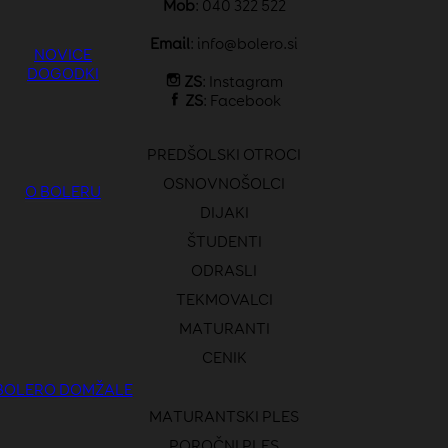
Mob
: 040 322 522
Email
:
info@bolero.si
NOVICE
DOGODKI
ZS
:
Instagram
ZS
:
Facebook
PREDŠOLSKI OTROCI
OSNOVNOŠOLCI
O BOLERU
DIJAKI
ŠTUDENTI
ODRASLI
TEKMOVALCI
MATURANTI
CENIK
BOLERO DOMŽALE
MATURANTSKI PLES
POROČNI PLES