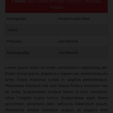
1. mesto
: SVETOVNO PRVENSTVO 2015 – Mikolajki,
Poljska
Kategorija
modern solo člani
Točka
Plesalec
Jan Ravnik
Koreografija
Jan Ravnik
Lorem ipsum dolor sit amet, consectetur adipiscing elit.
Etiam tortor ipsum, dapibus a sapien vel, eleifend iaculis
ante. Fusce maximus turpis in sagittis pellentesque.
Maecenas volutpat nisi non neque finibus interdum nec
at nulla. Suspendisse congue libero a nunc tincidunt,
vitae fringilla turpis luctus. Suspendisse eget libero
accumsan, venenatis odio vehicula, bibendum ipsum.
Maecenas ornare interdum augue, at sagittis erat