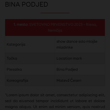
BINA PODJED
1. mesto
: SVETOVNO PRVENSTVO 2023 – Riesa,
Nemčija
show dance solo mlajše
Kategorija
mladinke
Točka
Location mark
Plesalka
Bina Podjed
Koreografija
Matevž Česen
"Lorem ipsum dolor sit amet, consectetur adipiscing elit,
sed do eiusmod tempor incididunt ut labore et dolore
magna aliqua. Ut enim ad minim veniam, quis nostrud