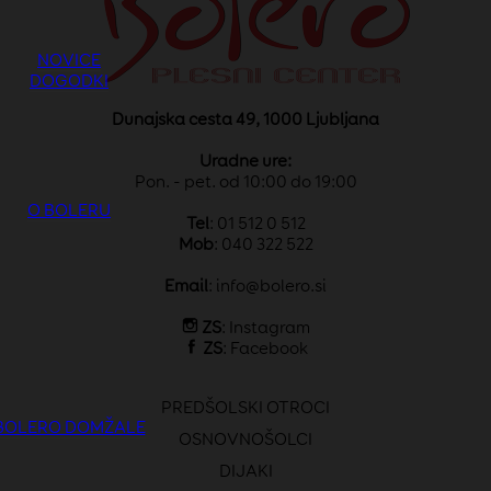
NOVICE
DOGODKI
Dunajska cesta 49, 1000 Ljubljana
Uradne ure:
Pon. - pet. od 10:00 do 19:00
O BOLERU
Tel
: 01 512 0 512
Mob
: 040 322 522
Email
:
info@bolero.si
ZS
:
Instagram
ZS
:
Facebook
PREDŠOLSKI OTROCI
BOLERO DOMŽALE
OSNOVNOŠOLCI
DIJAKI